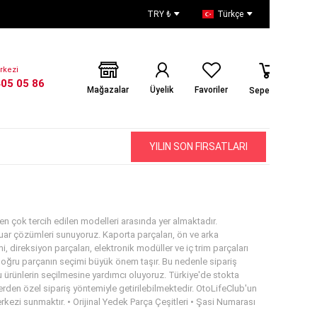
TRY ₺
Türkçe
rkezi
405 05 86
Mağazalar
Üyelik
Favoriler
Sepetiniz
YILIN SON FIRSATLARI
en çok tercih edilen modelleri arasında yer almaktadır.
esuar çözümleri sunuyoruz. Kaporta parçaları, ön ve arka
i, direksiyon parçaları, elektronik modüller ve iç trim parçaları
a doğru parçanın seçimi büyük önem taşır. Bu nedenle sipariş
ürünlerin seçilmesine yardımcı oluyoruz. Türkiye'de stokta
lerden özel sipariş yöntemiyle getirilebilmektedir. OtoLifeClub'un
erkezi sunmaktır. • Orijinal Yedek Parça Çeşitleri • Şasi Numarası