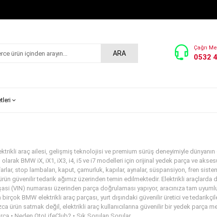
Çağrı Me
ARA
0532 
tleri
ktrikli araç ailesi, gelişmiş teknolojisi ve premium sürüş deneyimiyle dünyanın 
olarak BMW iX, iX1, iX3, i4, i5 ve i7 modelleri için orijinal yedek parça ve aks
arlar, stop lambaları, kaput, çamurluk, kapılar, aynalar, süspansiyon, fren sistem
 ürün güvenilir tedarik ağımız üzerinden temin edilmektedir. Elektrikli araçlard
asi (VIN) numarası üzerinden parça doğrulaması yapıyor, aracınıza tam uyumlu 
irçok BMW elektrikli araç parçası, yurt dışındaki güvenilir üretici ve tedarikçi
ca ürün satmak değil, elektrikli araç kullanıcılarına güvenilir bir yedek parça m
arça • Neden OtoLifeClub? • Sık Sorulan Sorular