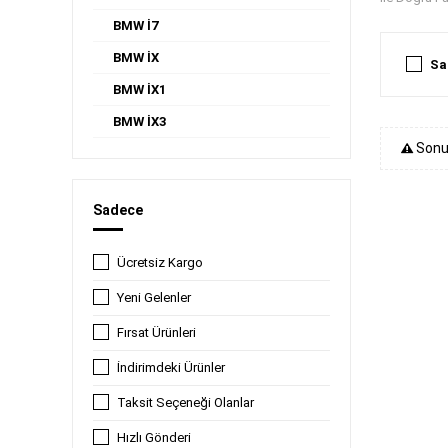
BMW İ7
BMW İX
Sa
BMW İX1
BMW İX3
Sonu
Sadece
Ücretsiz Kargo
Yeni Gelenler
Fırsat Ürünleri
İndirimdeki Ürünler
Taksit Seçeneği Olanlar
Hızlı Gönderi