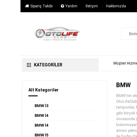
Sipariş Takibi
Yardım
İletişim
Hakkımızda
Müşteri Hizme
KATEGORİLER
BMW
Alt Kategoriler
BMW'nin ele
OtoLifeClub 
BMW İ3
tamponlar, f
gibi birçok
BMW İ4
öncesinde ş
bulunmayan b
BMW İ4
amacı yalnız
BMW İ5
ile Doğru P