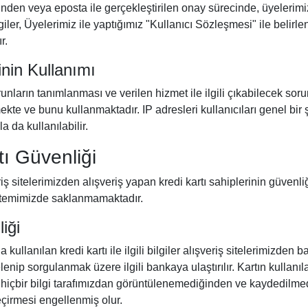
den veya eposta ile gerçekleştirilen onay sürecinde, üyelerim
bilgiler, Üyelerimiz ile yaptığımız "Kullanıcı Sözleşmesi" ile bel
r.
inin Kullanımı
orunların tanımlanması ve verilen hizmet ile ilgili çıkabilecek sor
kte ve bunu kullanmaktadır. IP adresleri kullanıcıları genel bi
 da kullanılabilir.
tı Güvenliği
ş sitelerimizden alışveriş yapan kredi kartı sahiplerinin güvenliği
istemimizde saklanmamaktadır.
iği
a kullanılan kredi kartı ile ilgili bilgiler alışveriş sitelerimizd
elenip sorgulanmak üzere ilgili bankaya ulaştırılır. Kartın kullanı
gili hiçbir bilgi tarafımızdan görüntülenemediğinden ve kaydedil
geçirmesi engellenmiş olur.