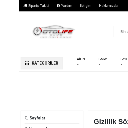
Sipariş Takibi
Yardım
İletişim
Hakkımızda
AİON
BMW
BYD
KATEGORİLER
Sayfalar
Gizlilik S