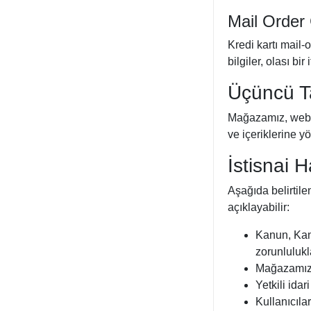
Mail Order 
Kredi kartı mail-
bilgiler, olası bi
Üçüncü Ta
Mağazamız, web si
ve içeriklerine y
İstisnai H
Aşağıda belirtilen
açıklayabilir:
Kanun, Kanu
zorunluluk
Mağazamızın
Yetkili ida
Kullanıcıla