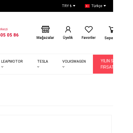
TRY ₺
Türkçe
rkezi
405 05 86
Mağazalar
Üyelik
Favoriler
Sepetiniz
YILIN SON
LEAPMOTOR
TESLA
VOLKSWAGEN
FIRSATLARI