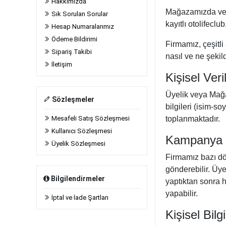
Hakkımızda
Mağazamızda ver
Sık Sorulan Sorular
kayıtlı otolifeclu
Hesap Numaralarımız
Ödeme Bildirimi
Firmamız, çeşitli 
Sipariş Takibi
nasıl ve ne şekild
İletişim
Kişisel Ver
Üyelik veya Mağaz
Sözleşmeler
bilgileri (isim-s
Mesafeli Satış Sözleşmesi
toplanmaktadır.
Kullanıcı Sözleşmesi
Kampanya v
Üyelik Sözleşmesi
Firmamız bazı dön
gönderebilir. Üye
Bilgilendirmeler
yaptıktan sonra h
yapabilir.
İptal ve İade Şartları
Kişisel Bilg