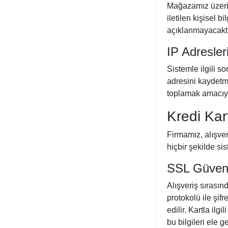
Mağazamız üzerin
iletilen kişisel 
açıklanmayacaktı
IP Adresler
Sistemle ilgili s
adresini kaydetme
toplamak amacıyla
Kredi Kar
Firmamız, alışveri
hiçbir şekilde s
SSL Güvenl
Alışveriş sırasınd
protokolü ile şifr
edilir. Kartla il
bu bilgileri ele 