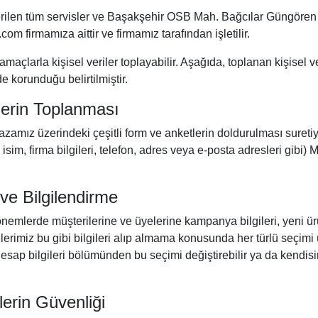
ilen tüm servisler ve Başakşehir OSB Mah. Bağcılar Güngören
b.com firmamıza aittir ve firmamız tarafından işletilir.
amaçlarla kişisel veriler toplayabilir. Aşağıda, toplanan kişisel ve
e korunduğu belirtilmiştir.
ilerin Toplanması
amız üzerindeki çeşitli form ve anketlerin doldurulması suretiyle 
oy isim, firma bilgileri, telefon, adres veya e-posta adresleri gib
e Bilgilendirme
emlerde müşterilerine ve üyelerine kampanya bilgileri, yeni ürün
lerimiz bu gibi bilgileri alıp almama konusunda her türlü seçimi 
esap bilgileri bölümünden bu seçimi değiştirebilir ya da kendisine
ilerin Güvenliği