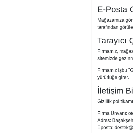
E-Posta 
Mağazamıza gönder
tarafından görüle
Tarayıcı 
Firmamız, mağaza
sitemizde gezinme
Firmamız işbu "Gi
yürürlüğe girer.
İletişim Bi
Gizlilik politikam
Firma Ünvanı: ot
Adres: Başakşeh
Eposta: destek@