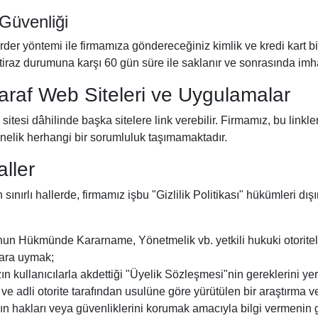
Güvenliği
order yöntemi ile firmamıza göndereceğiniz kimlik ve kredi kart bil
r itiraz durumuna karşı 60 gün süre ile saklanır ve sonrasında imha
raf Web Siteleri ve Uygulamalar
tesi dâhilinde başka sitelere link verebilir. Firmamız, bu linkler 
önelik herhangi bir sorumluluk taşımamaktadır.
aller
 sınırlı hallerde, firmamız işbu "Gizlilik Politikası" hükümleri dışı
n Hükmünde Kararname, Yönetmelik vb. yetkili hukuki otoriteler 
lara uymak;
 kullanıcılarla akdettiği "Üyelik Sözleşmesi"nin gereklerini ye
ri ve adli otorite tarafından usulüne göre yürütülen bir araştırma
rın hakları veya güvenliklerini korumak amacıyla bilgi vermenin 