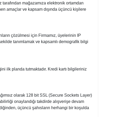
iz tarafından mağazamıza elektronik ortamdan
irlenen amaçlar ve kapsam dışında üçüncü kişilere
unların çözülmesi için Firmamız, üyelerinin IP
r şekilde tanımlamak ve kapsamlı demografik bilgi
ni ilk planda tutmaktadır. Kredi kartı bilgileriniz
en bağımsız olarak 128 bit SSL (Secure Sockets Layer)
labilirliği onaylandığı takdirde alışverişe devam
mediğinden, üçüncü şahısların herhangi bir koşulda