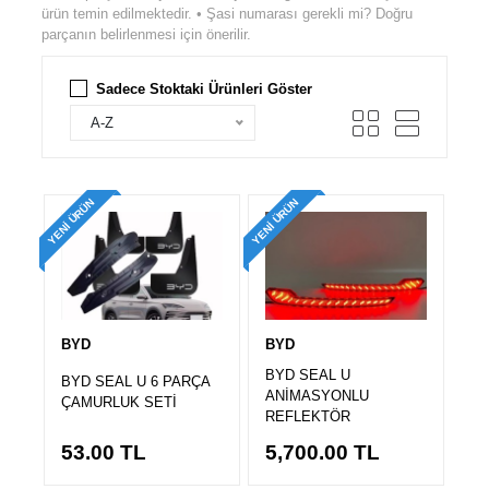
ürün temin edilmektedir. • Şasi numarası gerekli mi? Doğru
parçanın belirlenmesi için önerilir.
Sadece Stoktaki Ürünleri Göster
A-Z
YENI ÜRÜN
YENI ÜRÜN
BYD
BYD
BYD SEAL U
BYD SEAL U 6 PARÇA
ANİMASYONLU
ÇAMURLUK SETİ
REFLEKTÖR
53.00
TL
5,700.00
TL