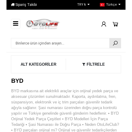
Sipariş Takibi
Yardım
TRY ₺
Türkçe
İletişim
ALT KATEGORİLER
FİLTRELE
BYD
BYD markasına ait elektrikli araçlar için orijinal yedek parça ve
aksesuar çözümleri sunulmaktadır. Kaporta, aydınlatma, fren,
süspansiyon, elektronik ve iç trim parçaları güvenilir tedarik
ağıyla sağlanır. Şasi numarası üzerinden doğru parça kontrolü
yapılır ve Türkiye genelinde güvenli gönderim hedeflenir. • BYD
Orijinal Yedek Parça Çeşitleri • BYD Modelleri İçin Parça
Tedariği • Şasi Numarası ile Doğru Parça • Neden OtoLifeClub?
• BYD parçaları orijinal mi? Orijinal ve güvenilir tedarikçilerden