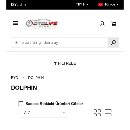
Yardım
İletişim
TRY ₺
Türkçe
Hakkımı
FİLTRELE
BYD
DOLPHİN
DOLPHİN
Sadece Stoktaki Ürünleri Göster
A-Z