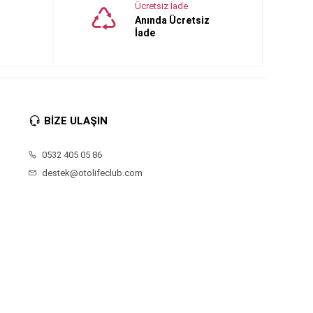
Ücretsiz İade
Anında Ücretsiz
İade
BİZE ULAŞIN
0532 405 05 86
destek@otolifeclub.com