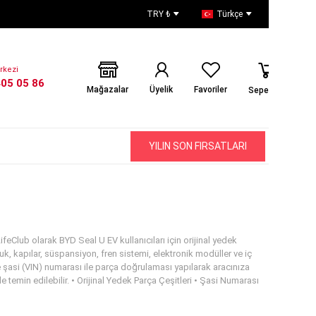
TRY ₺
Türkçe
rkezi
405 05 86
Mağazalar
Üyelik
Favoriler
Sepetiniz
YILIN SON FIRSATLARI
feClub olarak BYD Seal U EV kullanıcıları için orijinal yedek
, kapılar, süspansiyon, fren sistemi, elektronik modüller ve iç
e şasi (VIN) numarası ile parça doğrulaması yapılarak aracınıza
temin edilebilir. • Orijinal Yedek Parça Çeşitleri • Şasi Numarası