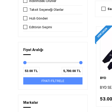
İndirimdeki Ürünler
Sa
Taksit Seçeneği Olanlar
Hızlı Gönderi
Editörün Seçimi
YENI ÜRÜN
Fiyat Aralığı
53.00
TL
5,700.00
TL
BYD
FİYATI FİLTRELE
BYD SE
53.0
Markalar