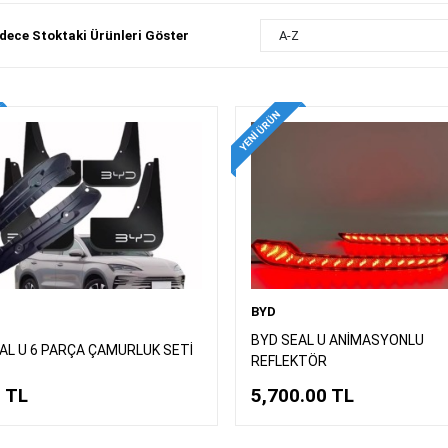
dece Stoktaki Ürünleri Göster
A-Z
YENI ÜRÜN
BYD
BYD SEAL U ANİMASYONLU
AL U 6 PARÇA ÇAMURLUK SETİ
REFLEKTÖR
0
TL
5,700.00
TL