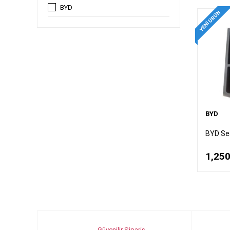
BYD
YENI ÜRÜN
BYD
BYD Sea
1,250
Güvenilir Sipariş