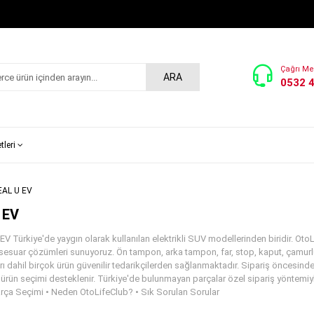
Çağrı Me
ARA
0532 
tleri
EAL U EV
 EV
V Türkiye'de yaygın olarak kullanılan elektrikli SUV modellerinden biridir. OtoLi
sesuar çözümleri sunuyoruz. Ön tampon, arka tampon, far, stop, kaput, çamurluk
arı dahil birçok ürün güvenilir tedarikçilerden sağlanmaktadır. Sipariş öncesind
rün seçimi desteklenir. Türkiye'de bulunmayan parçalar özel sipariş yöntemiyle 
arça Seçimi • Neden OtoLifeClub? • Sık Sorulan Sorular