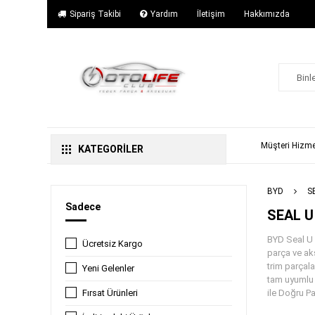
Sipariş Takibi
Yardım
İletişim
Hakkımızda
Müşteri Hizme
KATEGORİLER
BYD
S
Sadece
SEAL U
BYD Seal U E
Ücretsiz Kargo
parça ve ak
trim parçal
Yeni Gelenler
tam uyumlu ü
Fırsat Ürünleri
ile Doğru P